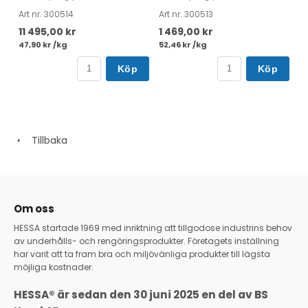
Art nr. 300514
Art nr. 300513
11 495,00 kr
1 469,00 kr
47,90 kr /kg
52,46 kr /kg
Köp
Köp
Tillbaka
Om oss
HESSA startade 1969 med inriktning att tillgodose industrins behov
av underhålls- och rengöringsprodukter. Företagets inställning
har varit att ta fram bra och miljövänliga produkter till lägsta
möjliga kostnader.
HESSA® är sedan den 30 juni 2025 en del av BS