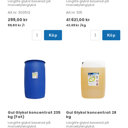
Longlife glykol baserad på
Longlife glykol baserad på
monoetylenglykol.
monoetylenglykol.
Art nr. 300512
Art nr. 515
299,00 kr
41 621,00 kr
59,80 kr /l
42,69 kr /kg
Köp
Köp
Gul Glykol koncentrat 235
Gul Glykol koncentrat 28
kg (Fat)
kg
Longlife glykol baserad på
Longlife glykol baserad på
monoetylenglykol.
monoetylenglykol.