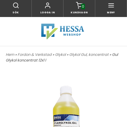
0
SÖK
LOGGA IN
KUNDVAGN
MENY
Hem
»
Fordon & Verkstad
»
Glykol
»
Glykol Gul, koncentrat
» Gul
Glykol koncentrat 12x1 l