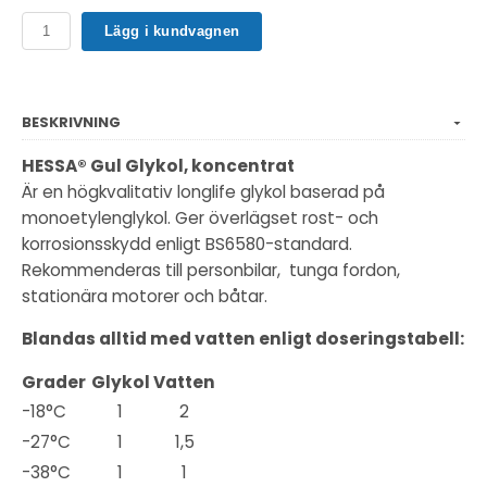
Lägg i kundvagnen
BESKRIVNING
HESSA® Gul Glykol, koncentrat
Är en högkvalitativ longlife glykol baserad på
monoetylenglykol. Ger överlägset rost- och
korrosionsskydd enligt BS6580-standard.
Rekommenderas till personbilar, tunga fordon,
stationära motorer och båtar.
Blandas alltid med vatten enligt doseringstabell:
Grader
Glykol
Vatten
-18°C
1
2
-27°C
1
1,5
-38°C
1
1