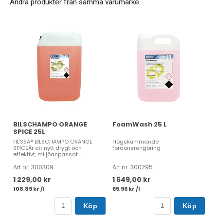
Andra produkter från samma varumärke
BILSCHAMPO ORANGE
FoamWash 25 L
SPICE 25L
HESSA® BILSCHAMPO ORANGE
Högskummande
SPICEÄr ett nytt drygt och
fordonsrengöring
effektivt, miljöanpassat ...
Art nr. 300309
Art nr. 300295
1 229,00 kr
1 649,00 kr
108,89 kr /l
65,96 kr /l
Köp
Köp