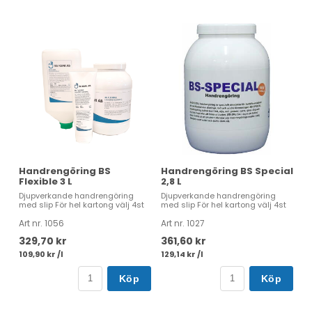
Handrengöring BS
Handrengöring BS Special
Flexible 3 L
2,8 L
Djupverkande handrengöring
Djupverkande handrengöring
med slip För hel kartong välj 4st
med slip För hel kartong välj 4st
Art nr. 1056
Art nr. 1027
329,70 kr
361,60 kr
109,90 kr /l
129,14 kr /l
Köp
Köp