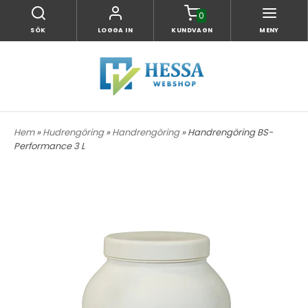
0
SÖK
LOGGA IN
KUNDVAGN
MENY
Hem
»
Hudrengöring
»
Handrengöring
» Handrengöring BS-
Performance 3 L