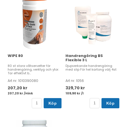
WIPE 80
Handrengöring BS
Flexible 3 L
80 st stora våtservetter för
Djupverkande handrengöring
handrengöring, verktyg och ytor.
med slip För hel kartong välj 4st
Tar effektivt b...
Art nr. 1010390080
Art nr. 1056
207,20 kr
329,70 kr
207,20 kr /Hink
109,90 kr /l
Köp
Köp