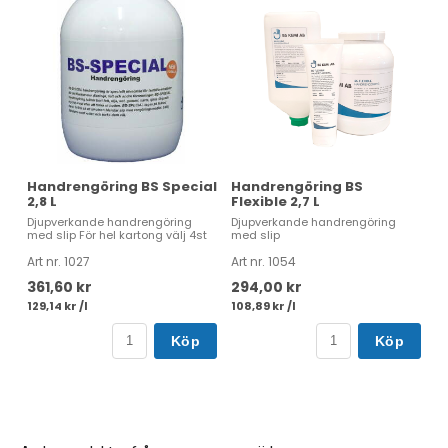
Handrengöring BS Special
Handrengöring BS
2,8 L
Flexible 2,7 L
Djupverkande handrengöring
Djupverkande handrengöring
med slip För hel kartong välj 4st
med slip
Art nr. 1027
Art nr. 1054
361,60 kr
294,00 kr
129,14 kr /l
108,89 kr /l
Köp
Köp