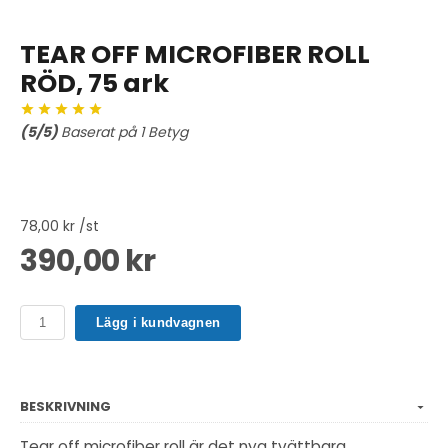
TEAR OFF MICROFIBER ROLL
RÖD, 75 ark
(
5
/5)
Baserat på
1
Betyg
78,00 kr /st
390,00 kr
Lägg i kundvagnen
BESKRIVNING
Tear off microfiber roll är det nya tvättbara