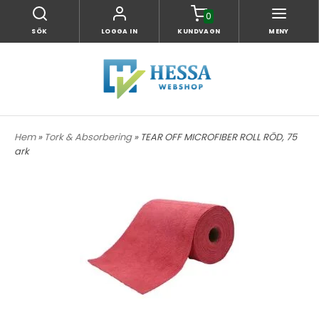
0
SÖK
LOGGA IN
KUNDVAGN
MENY
Hem
»
Tork & Absorbering
» TEAR OFF MICROFIBER ROLL RÖD, 75
ark