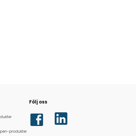
Följ oss
dukter
lpen-produkter