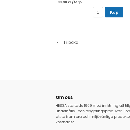
33,90 kr /förp
Köp
Tillbaka
Om oss
HESSA startade 1969 med inriktning att ti
underhålls- och rengöringsprodukter. Före
att ta fram bra och miljövänliga produkter
kostnader.