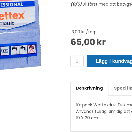
(
0
/5)
Bli först med att betygs
13,00 kr /förp
65,00 kr
Lägg i kundva
Beskrivning
Specifi
10-pack Wettexduk. Duk m
Används fuktig. Smidig att 
19 X 20 cm