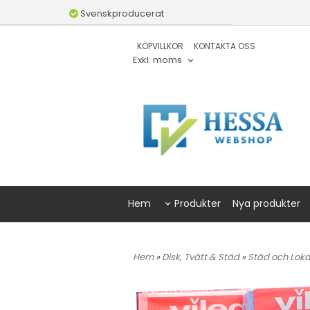
Svenskproducerat
KÖPVILLKOR
KONTAKTA OSS
Exkl. moms
Hem
Produkter
Nya produkter
Hem
»
Disk, Tvätt & Städ
»
Städ och Lok