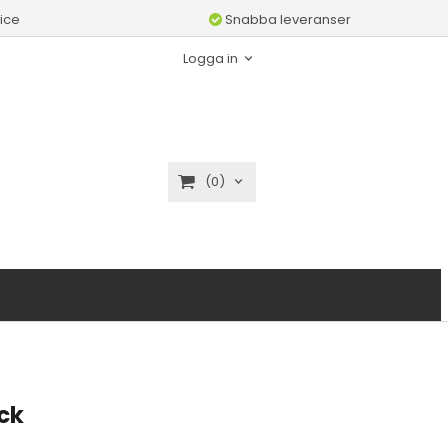
ice
Snabba leveranser
Logga in
(0)
ck