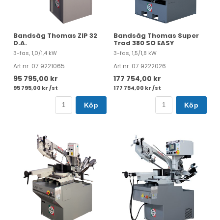
Bandsåg Thomas ZIP 32
Bandsåg Thomas Super
D.A.
Trad 380 SO EASY
3-fas, 1,0/1,4 kW
3-fas, 1,5/1,8 kW
Art nr. 07.9221065
Art nr. 07.9222026
95 795,00 kr
177 754,00 kr
95 795,00 kr /st
177 754,00 kr /st
Köp
Köp