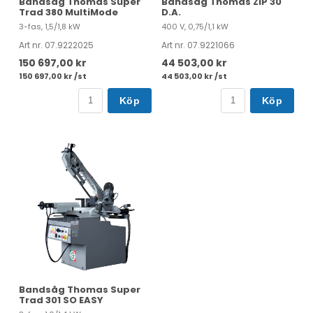
Bandsåg Thomas Super
Bandsåg Thomas ZIP 30
Trad 380 MultiMode
D.A.
3-fas, 1,5/1,8 kW
400 V, 0,75/1,1 kW
Art nr. 07.9222025
Art nr. 07.9221066
150 697,00 kr
44 503,00 kr
150 697,00 kr /st
44 503,00 kr /st
Köp
Köp
Bandsåg Thomas Super
Trad 301 SO EASY