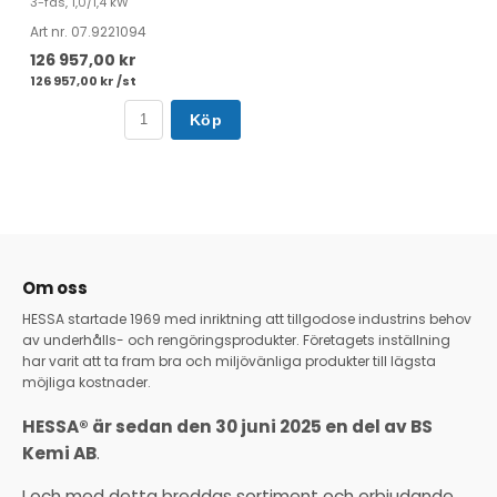
3-fas, 1,0/1,4 kW
Art nr. 07.9221094
126 957,00 kr
126 957,00 kr /st
Köp
Om oss
HESSA startade 1969 med inriktning att tillgodose industrins behov
av underhålls- och rengöringsprodukter. Företagets inställning
har varit att ta fram bra och miljövänliga produkter till lägsta
möjliga kostnader.
HESSA® är sedan den 30 juni 2025 en del av BS
Kemi AB
.
I och med detta breddas sortiment och erbjudande