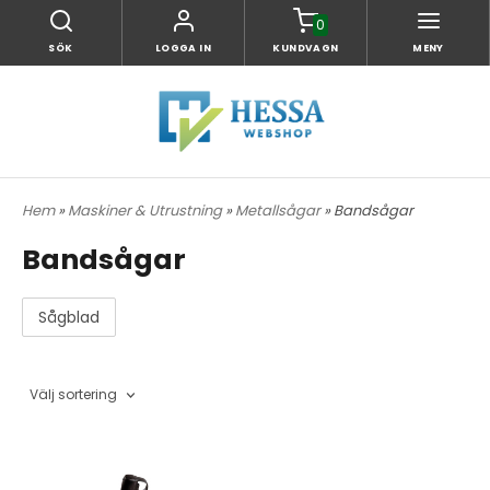
0
SÖK
LOGGA IN
KUNDVAGN
MENY
Hem
»
Maskiner & Utrustning
»
Metallsågar
» Bandsågar
Bandsågar
Sågblad
Välj sortering