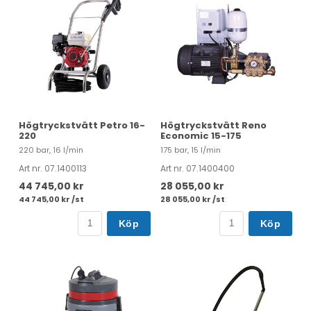
Högtryckstvätt Petro 16-
Högtryckstvätt Reno
220
Economic 15-175
220 bar, 16 l/min
175 bar, 15 l/min
Art nr. 07.1400113
Art nr. 07.1400400
44 745,00 kr
28 055,00 kr
44 745,00 kr /st
28 055,00 kr /st
Köp
Köp