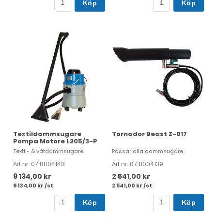
Köp
Köp
Textildammsugare
Tornador Beast Z-017
Pompa Motore L205/3-P
Textil- & våtdammsugare
Passar alla dammsugare
Art nr. 07.8004148
Art nr. 07.8004139
9 134,00 kr
2 541,00 kr
9 134,00 kr /st
2 541,00 kr /st
Köp
Köp