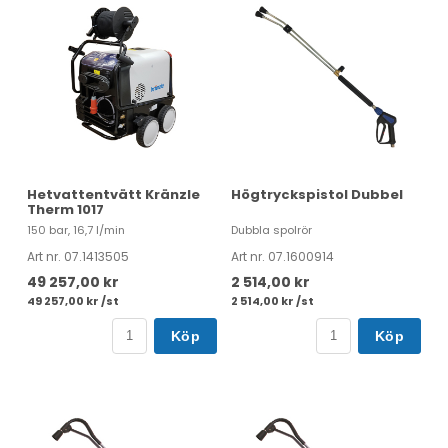
Hetvattentvätt Kränzle
Högtryckspistol Dubbel
Therm 1017
150 bar, 16,7 l/min
Dubbla spolrör
Art nr. 07.1413505
Art nr. 07.1600914
49 257,00 kr
2 514,00 kr
49 257,00 kr /st
2 514,00 kr /st
Köp
Köp