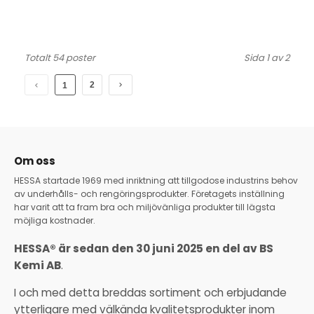
Totalt 54 poster
Sida 1 av 2
2
1
Om oss
HESSA startade 1969 med inriktning att tillgodose industrins behov
av underhålls- och rengöringsprodukter. Företagets inställning
har varit att ta fram bra och miljövänliga produkter till lägsta
möjliga kostnader.
HESSA® är sedan den 30 juni 2025 en del av BS
Kemi AB
.
I och med detta breddas sortiment och erbjudande
ytterligare med välkända kvalitetsprodukter inom