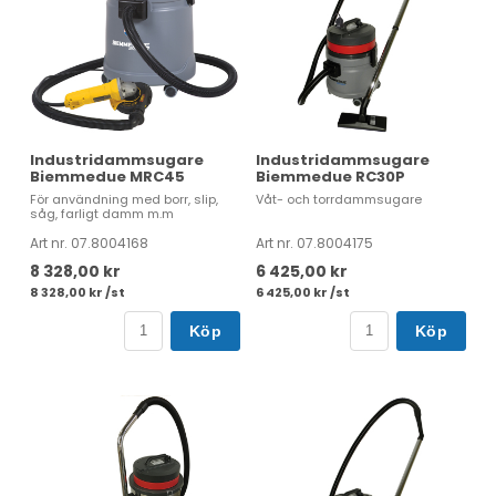
Industridammsugare
Industridammsugare
Biemmedue MRC45
Biemmedue RC30P
För användning med borr, slip,
Våt- och torrdammsugare
såg, farligt damm m.m
Art nr. 07.8004168
Art nr. 07.8004175
8 328,00 kr
6 425,00 kr
8 328,00 kr /st
6 425,00 kr /st
Köp
Köp