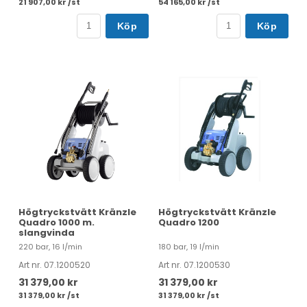
21 907,00 kr /st
54 165,00 kr /st
Köp
Köp
Högtryckstvätt Kränzle
Högtryckstvätt Kränzle
Quadro 1000 m.
Quadro 1200
slangvinda
220 bar, 16 l/min
180 bar, 19 l/min
Art nr. 07.1200520
Art nr. 07.1200530
31 379,00 kr
31 379,00 kr
31 379,00 kr /st
31 379,00 kr /st