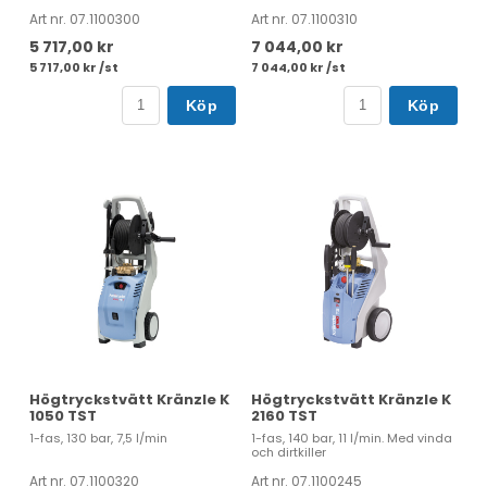
Art nr. 07.1100300
Art nr. 07.1100310
5 717,00 kr
7 044,00 kr
5 717,00 kr /st
7 044,00 kr /st
Köp
Köp
Högtryckstvätt Kränzle K
Högtryckstvätt Kränzle K
1050 TST
2160 TST
1-fas, 130 bar, 7,5 l/min
1-fas, 140 bar, 11 l/min. Med vinda
och dirtkiller
Art nr. 07.1100320
Art nr. 07.1100245