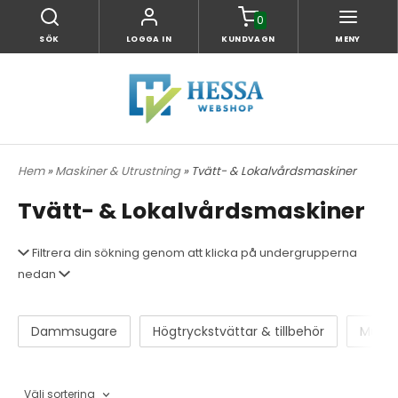
0
SÖK
LOGGA IN
KUNDVAGN
MENY
Hem
»
Maskiner & Utrustning
» Tvätt- & Lokalvårdsmaskiner
Tvätt- & Lokalvårdsmaskiner
Filtrera din sökning genom att klicka på undergrupperna
nedan
Dammsugare
Högtryckstvättar & tillbehör
MultiB
Välj sortering