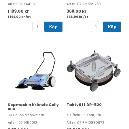
Art nr. 07.K44192
Art nr. 07.RM559263
1 199,00 kr
368,00 kr
1 199,00 kr /st
368,00 kr /st
Köp
Köp
Sopmaskin Kränzle Colly
Taktvätt DR-520
800
30 l, dubbla sopvalsar
40 l/min. 350 bar, 3/8”
Art nr. 07.1450012
Art nr. 07.RM10880972