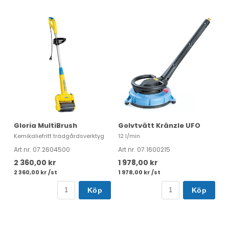
Gloria MultiBrush
Golvtvätt Kränzle UFO
Kemikaliefritt trädgårdsverktyg
12 l/min
Art nr. 07.2604500
Art nr. 07.1600215
2 360,00 kr
1 978,00 kr
2 360,00 kr /st
1 978,00 kr /st
Köp
Köp