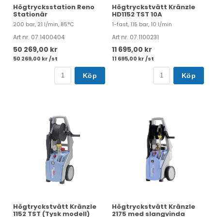
Högtrycksstation Reno
Högtryckstvätt Kränzle
Stationär
HD1152 TST 10A
200 bar, 21 l/min, 85°C
1-fast, 115 bar, 10 l/min
Art nr. 07.1400404
Art nr. 07.1100231
50 269,00 kr
11 695,00 kr
50 269,00 kr /st
11 695,00 kr /st
Köp
Köp
Högtryckstvätt Kränzle
Högtryckstvätt Kränzle
1152 TST (Tysk modell)
2175 med slangvinda