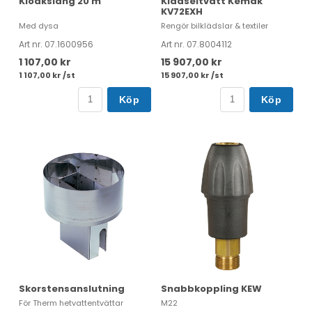
Kloakslang 20 m
Klädseltvätt Kemak
KV72EXH
Med dysa
Rengör bilklädslar & textiler
Art nr. 07.1600956
Art nr. 07.8004112
1 107,00 kr
15 907,00 kr
1 107,00 kr /st
15 907,00 kr /st
Köp
Köp
Skorstensanslutning
Snabbkoppling KEW
För Therm hetvattentvättar
M22