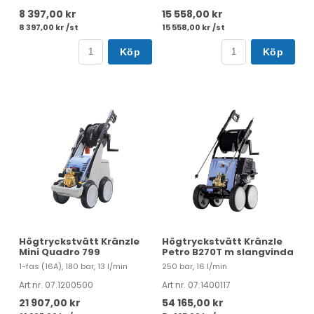
8 397,00 kr
15 558,00 kr
8 397,00 kr /st
15 558,00 kr /st
Köp
Köp
Högtryckstvätt Kränzle
Högtryckstvätt Kränzle
Mini Quadro 799
Petro B270T m slangvinda
1-fas (16A), 180 bar, 13 l/min
250 bar, 16 l/min
Art nr. 07.1200500
Art nr. 07.1400117
21 907,00 kr
54 165,00 kr