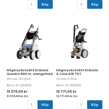
Köp
Köp
Högtryckstvätt Kränzle
Högtryckstvätt Kränzle
Quadro 800 m. slangvinda
X-Line A15 TST
250 bar, 13,3 l/min
130 bar, 8 l/min
Art nr. 07.1200510
Art nr. 07.1100250
31 379,00 kr
10 771,00 kr
31 379,00 kr /st
10 771,00 kr /st
Köp
Köp