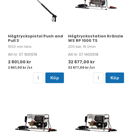
Högtryckspistol Push and
Högtrycksstation Kränzle
Pull 3
WS RP 1000 TS
1500 mm lans
200 bar, 16 l/min
Art nr. 07.1601019
Art nr. 07.1400518
2 601,00 kr
32 677,00 kr
2 601,00 kr /st
32 677,00 kr /st
Köp
Köp