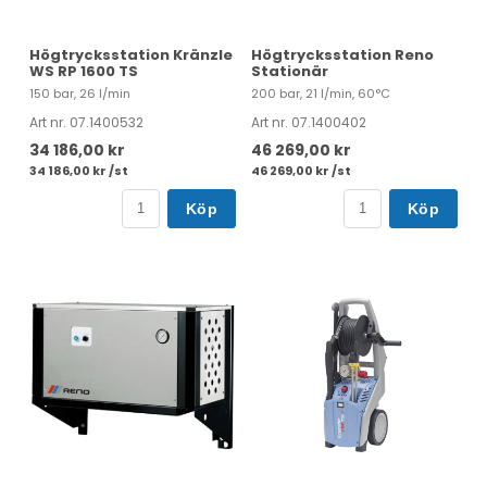
Högtrycksstation Kränzle
Högtrycksstation Reno
WS RP 1600 TS
Stationär
150 bar, 26 l/min
200 bar, 21 l/min, 60°C
Art nr. 07.1400532
Art nr. 07.1400402
34 186,00 kr
46 269,00 kr
34 186,00 kr /st
46 269,00 kr /st
Köp
Köp