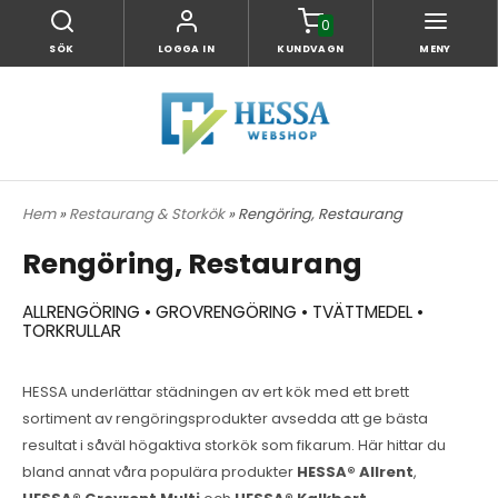
0
SÖK
LOGGA IN
KUNDVAGN
MENY
Hem
»
Restaurang & Storkök
» Rengöring, Restaurang
Rengöring, Restaurang
ALLRENGÖRING • GROVRENGÖRING • TVÄTTMEDEL •
TORKRULLAR
HESSA underlättar städningen av ert kök med ett brett
sortiment av rengöringsprodukter avsedda att ge bästa
resultat i såväl högaktiva storkök som fikarum. Här hittar du
bland annat våra populära produkter
HESSA® Allrent
,