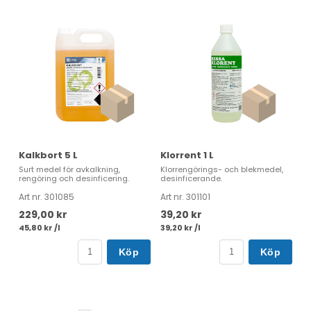
Kalkbort 5 L
Klorrent 1 L
Surt medel för avkalkning,
Klorrengörings- och blekmedel,
rengöring och desinficering.
desinficerande.
Art nr. 301085
Art nr. 301101
229,00 kr
39,20 kr
45,80 kr /l
39,20 kr /l
Köp
Köp