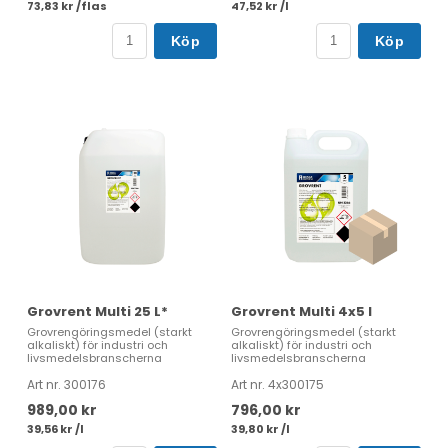
73,83 kr /flas
47,52 kr /l
Köp
Köp
Grovrent Multi 25 L*
Grovrent Multi 4x5 l
Grovrengöringsmedel (starkt
Grovrengöringsmedel (starkt
alkaliskt) för industri och
alkaliskt) för industri och
livsmedelsbranscherna
livsmedelsbranscherna
Art nr. 300176
Art nr. 4x300175
989,00 kr
796,00 kr
39,56 kr /l
39,80 kr /l