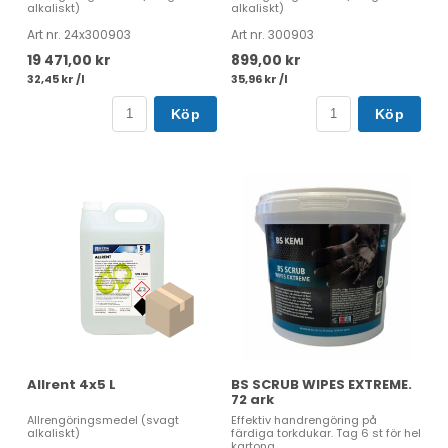
alkaliskt)
alkaliskt)
Art nr. 24x300903
Art nr. 300903
19 471,00 kr
899,00 kr
32,45 kr /l
35,96 kr /l
Köp
Köp
Allrent 4x5 L
BS SCRUB WIPES EXTREME.
72 ark
Allrengöringsmedel (svagt
Effektiv handrengöring på
alkaliskt)
färdiga torkdukar. Tag 6 st för hel
kartong.