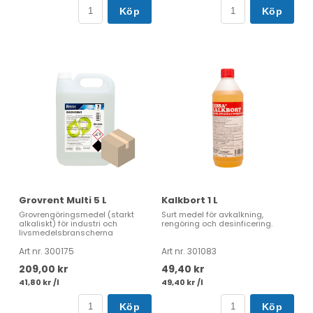
Köp
Köp
Grovrent Multi 5 L
Kalkbort 1 L
Grovrengöringsmedel (starkt
Surt medel för avkalkning,
alkaliskt) för industri och
rengöring och desinficering.
livsmedelsbranscherna
Art nr. 300175
Art nr. 301083
209,00 kr
49,40 kr
41,80 kr /l
49,40 kr /l
Köp
Köp