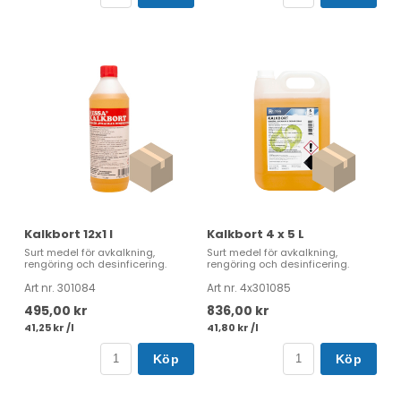
Kalkbort 12x1 l
Kalkbort 4 x 5 L
Surt medel för avkalkning,
Surt medel för avkalkning,
rengöring och desinficering.
rengöring och desinficering.
Art nr. 301084
Art nr. 4x301085
495,00 kr
836,00 kr
41,25 kr /l
41,80 kr /l
Köp
Köp