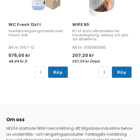
WC Fresh 12x1 l
WIPE 80
Sanitetsrengöringsmedel med
80 st stora våtservetter för
fräsch doft
handrengöring, verktyg och ytor.
Tar effektivt b...
Art nr. 1057-12
Art nr. 1010390080
576,00 kr
207,20 kr
48,00 kr /l
207,20 kr /Hink
Köp
Köp
Om oss
HESSA startade 1969 med inriktning att tillgodose industrins behov
av underhålls- och rengöringsprodukter. Företagets inställning