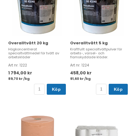
Overalltvätt 20 kg
Overalltvätt 5 kg
Högkoncentrerat
Kraftfullt specialtvättpulver för
specialtvättmedel för tvätt av
arbets-, varsel- och
arbetskläder
flamskyddade kläder.
Art nr. 1222
Art nr. 1224
1 794,00 kr
458,00 kr
89,70 kr /kg
91,60 kr /kg
Köp
Köp