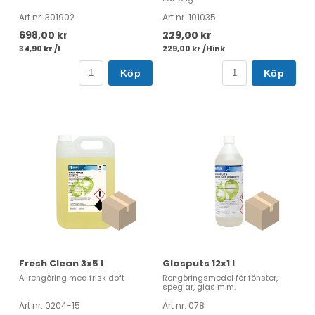
Art nr. 301902
Art nr. 101035
698,00 kr
229,00 kr
34,90 kr /l
229,00 kr /Hink
Köp
Köp
Fresh Clean 3x5 l
Glasputs 12x1 l
Allrengöring med frisk doft
Rengöringsmedel för fönster,
speglar, glas m.m.
Art nr. 0204-15
Art nr. 078