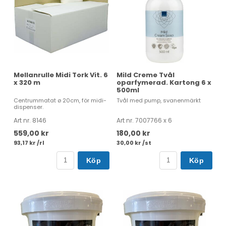
Mellanrulle Midi Tork Vit. 6
Mild Creme Tvål
x 320 m
oparfymerad. Kartong 6 x
500ml
Centrummatat ø 20cm, för midi-
Tvål med pump, svanenmärkt
dispenser.
Art nr. 8146
Art nr. 7007766 x 6
559,00 kr
180,00 kr
93,17 kr /rl
30,00 kr /st
Köp
Köp