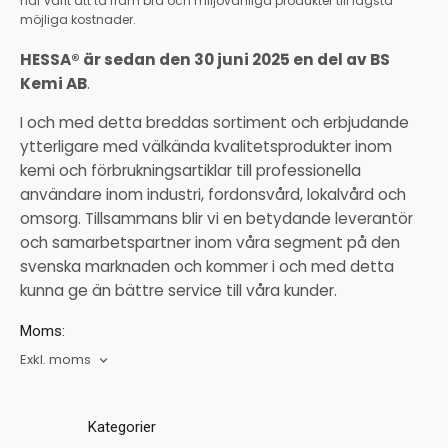
har varit att ta fram bra och miljövänliga produkter till lägsta
möjliga kostnader.
HESSA® är sedan den 30 juni 2025 en del av BS
Kemi AB
.
I och med detta breddas sortiment och erbjudande
ytterligare med välkända kvalitetsprodukter inom
kemi och förbrukningsartiklar till professionella
användare inom industri, fordonsvård, lokalvård och
omsorg. Tillsammans blir vi en betydande leverantör
och samarbetspartner inom våra segment på den
svenska marknaden och kommer i och med detta
kunna ge än bättre service till våra kunder.
Moms:
Exkl. moms
Kategorier