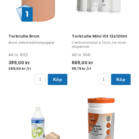
Torkrulle Brun
Torkrulle Mini Vit 12x120m
Brunt verkstadstorkpapper
Centrummatat ø 13cm, för midi-
dispenser.
Art nr. 8122
Art nr. 8141
389,00 kr
669,00 kr
389,00 kr /rl
55,75 kr /rl
Köp
Köp