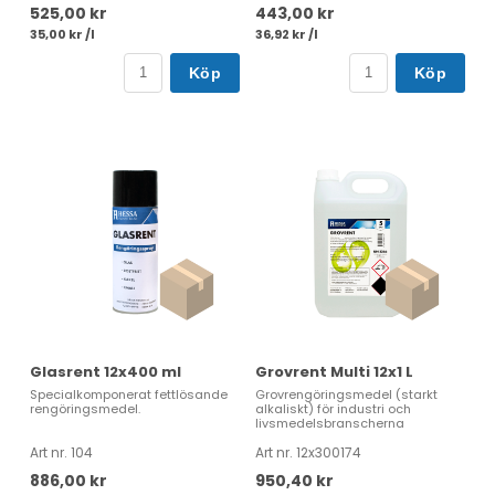
525,00 kr
443,00 kr
35,00 kr /l
36,92 kr /l
Köp
Köp
Glasrent 12x400 ml
Grovrent Multi 12x1 L
Specialkomponerat fettlösande
Grovrengöringsmedel (starkt
rengöringsmedel.
alkaliskt) för industri och
livsmedelsbranscherna
Art nr. 104
Art nr. 12x300174
886,00 kr
950,40 kr