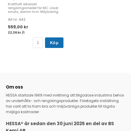
Kraftfullt alkaliskt
rengöringsmedel för MC. Löser
smuts, damm m.m. Miljövänlig.
Art nr. 442
559,00 kr
22,36 kr /l
Köp
Om oss
HESSA startade 1969 med inriktning att tillgodose industrins behov
av underhålls- och rengöringsprodukter. Företagets inställning
har varit att ta fram bra och miljövänliga produkter till lägsta
möjliga kostnader.
HESSA® är sedan den 30 juni 2025 en del av BS
Kemi AB
.