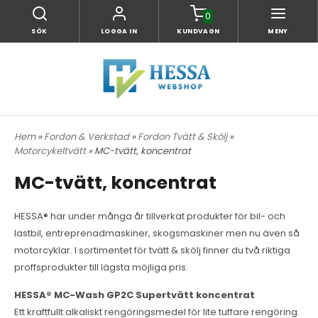
0
SÖK
LOGGA IN
KUNDVAGN
MENY
Hem
»
Fordon & Verkstad
»
Fordon Tvätt & Skölj
»
Motorcykeltvätt
» MC-tvätt, koncentrat
MC-tvätt, koncentrat
HESSA® har under många år tillverkat produkter för bil- och
lastbil, entreprenadmaskiner, skogsmaskiner men nu även så
motorcyklar. I sortimentet för tvätt & skölj finner du två riktiga
proffsprodukter till lägsta möjliga pris.
HESSA® MC-Wash GP2C Supertvätt koncentrat
Ett kraftfullt alkaliskt rengöringsmedel för lite tuffare rengöring.