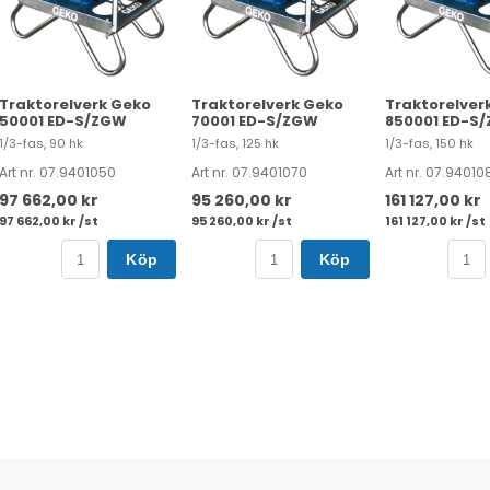
Traktorelverk Geko
Traktorelverk Geko
Traktorelver
50001 ED-S/ZGW
70001 ED-S/ZGW
850001 ED-S
1/3-fas, 90 hk
1/3-fas, 125 hk
1/3-fas, 150 hk
Art nr. 07.9401050
Art nr. 07.9401070
Art nr. 07.94010
97 662,00 kr
95 260,00 kr
161 127,00 kr
97 662,00 kr /st
95 260,00 kr /st
161 127,00 kr /st
Köp
Köp