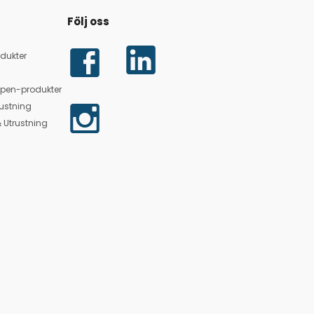
Följ oss
dukter
lpen-produkter
ustning
 Utrustning