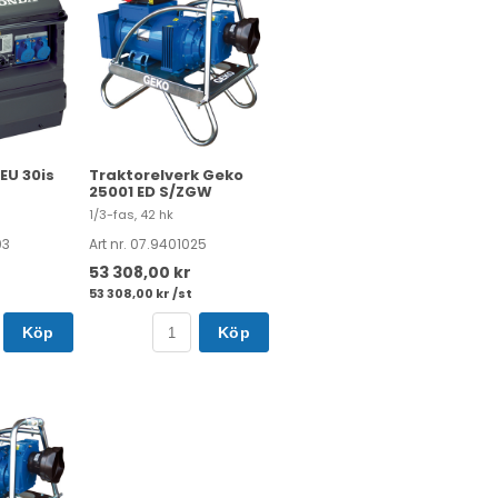
EU 30is
Traktorelverk Geko
25001 ED S/ZGW
1/3-fas, 42 hk
03
Art nr. 07.9401025
53 308,00 kr
53 308,00 kr /st
Köp
Köp