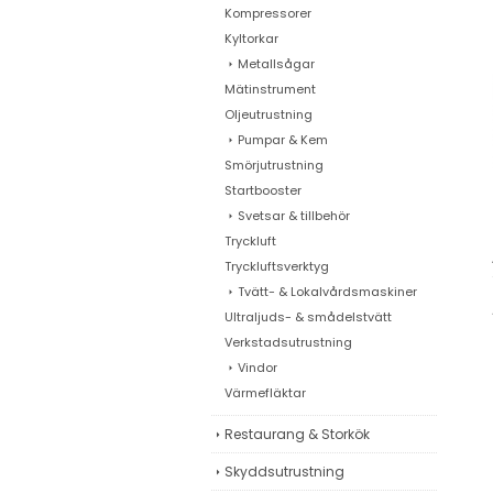
Kompressorer
Kyltorkar
Metallsågar
Mätinstrument
Oljeutrustning
Pumpar & Kem
Smörjutrustning
Startbooster
Svetsar & tillbehör
Tryckluft
Tryckluftsverktyg
Tvätt- & Lokalvårdsmaskiner
Ultraljuds- & smådelstvätt
Verkstadsutrustning
Vindor
Värmefläktar
Restaurang & Storkök
Skyddsutrustning