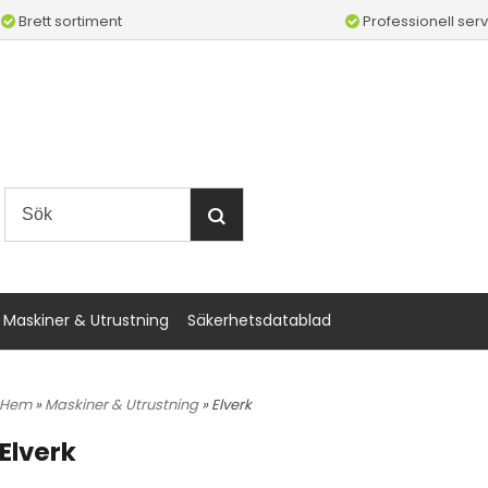
Brett sortiment
Professionell serv
Maskiner & Utrustning
Säkerhetsdatablad
Hem
»
Maskiner & Utrustning
» Elverk
Elverk