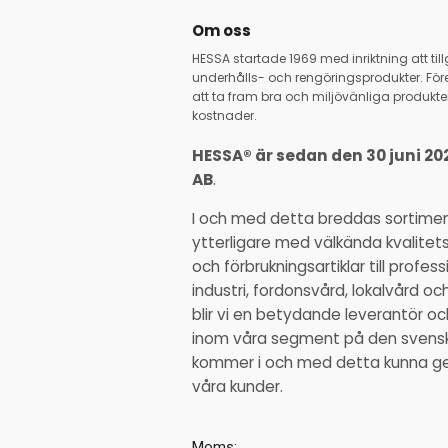
Om oss
HESSA startade 1969 med inriktning att ti
underhålls- och rengöringsprodukter. Före
att ta fram bra och miljövänliga produkter
kostnader.
HESSA® är sedan den 30 juni 20
AB
.
I och med detta breddas sortime
ytterligare med välkända kvalitet
och förbrukningsartiklar till profe
industri, fordonsvård, lokalvård o
blir vi en betydande leverantör 
inom våra segment på den svens
kommer i och med detta kunna ge ä
våra kunder.
Moms: