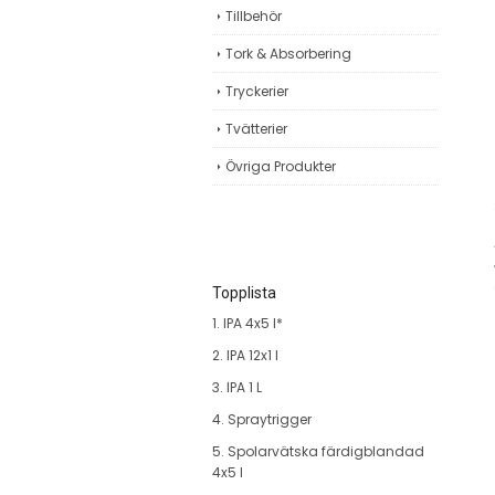
Tillbehör
Tork & Absorbering
Tryckerier
Tvätterier
Övriga Produkter
Topplista
1. IPA 4x5 l*
2. IPA 12x1 l
3. IPA 1 L
4. Spraytrigger
5. Spolarvätska färdigblandad
4x5 l