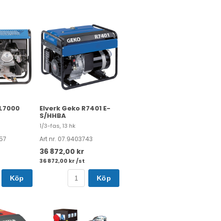
BL7000
Elverk Geko R7401 E-
S/HHBA
1/3-fas, 13 hk
257
Art nr. 07.9403743
36 872,00 kr
36 872,00 kr /st
Köp
Köp