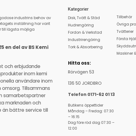
Kategorier
Tillbehör
llgodose industrins behov av
Disk, Tvätt & Städ
tagets inställning har varit
Övriga pro
Hudrengöring
 till lägsta möjliga
Tvätterier
Fordon & Verkstad
Första Hjä
Industrirengöring
Skyddsutr
25 en del av BS Kemi
Tork & Absorbering
Maskiner &
Hitta oss:
nt och erbjudande
Rörvägen 53
sprodukter inom kemi
ssionella användare inom
136 50 JORDBRO
ch omsorg. Tillsammans
Telefon 0171-62 01 13
och samarbetspartner
ka marknaden och
Butikens öppettider
n bättre service till
Måndag – Fredag: 07:30
– 16:15
Dag före röd dag 07:30 –
12:00