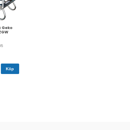
k Geko
/ZGW
85
Köp