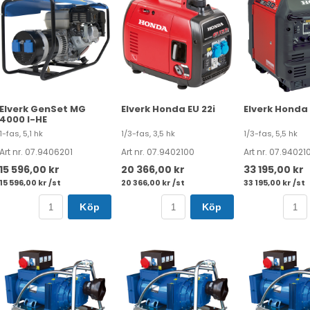
Elverk GenSet MG
Elverk Honda EU 22i
Elverk Honda 
4000 I-HE
1-fas, 5,1 hk
1/3-fas, 3,5 hk
1/3-fas, 5,5 hk
Art nr. 07.9406201
Art nr. 07.9402100
Art nr. 07.94021
15 596,00 kr
20 366,00 kr
33 195,00 kr
15 596,00 kr /st
20 366,00 kr /st
33 195,00 kr /st
Köp
Köp