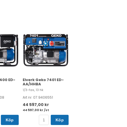
6400 ED-
Elverk Geko 7401 ED-
AA/HHBA
1/3-fas, 13 hk
608
Art nr. 07.9406551
44 597,00 kr
44 597,00 kr /st
Köp
Köp