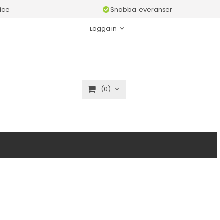
ice
Snabba leveranser
Logga in
(0)