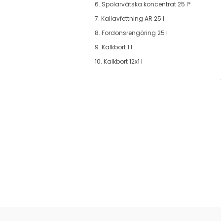
6. Spolarvätska koncentrat 25 l*
7. Kallavfettning AR 25 l
8. Fordonsrengöring 25 l
9. Kalkbort 1 l
10. Kalkbort 12x1 l